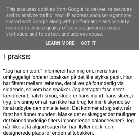
This site uses cookies from Google to deliver its services
and to analyze traffic. Your IP address and user-agent are
shared with Google along with performance and security
metrics to ensure quality of service, generate usage
statistics, and to detect and address abuse.
LEARN MORE
GOT IT
I praksis
"Jeg har en teori," informerer han mig om, mens han
omhyggeligt fordeler tobakken på det lille stykke papir. Han
har filteret mellem læberne, det bliver på forunderlig vis
siddende, selvom han snakker. Jeg betragter fascineret
fænomenet, halvt i smug, studerer hans mund, hans skæg, i
tryg forvisning om at han ikke har brug for min tilskyndelse
for at uddybe den omtalte teori. Det kommer af sig selv, når
først han åbner munden. Måske det er skægget der muliggør
det bionedbrydelige filters imponerende balanceevner? Jeg
når ikke at få afgjort sagen før han flytter det til den
designerede plads for enden af tobakken.