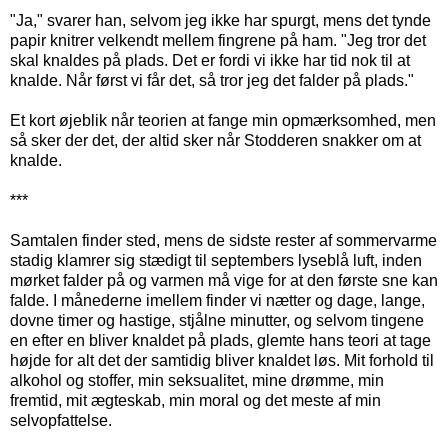
"Ja," svarer han, selvom jeg ikke har spurgt, mens det tynde
papir knitrer velkendt mellem fingrene på ham. "Jeg tror det
skal knaldes på plads. Det er fordi vi ikke har tid nok til at
knalde. Når først vi får det, så tror jeg det falder på plads."
Et kort øjeblik når teorien at fange min opmærksomhed, men
så sker der det, der altid sker når Stodderen snakker om at
knalde.
***
Samtalen finder sted, mens de sidste rester af sommervarme
stadig klamrer sig stædigt til septembers lyseblå luft, inden
mørket falder på og varmen må vige for at den første sne kan
falde. I månederne imellem finder vi nætter og dage, lange,
dovne timer og hastige, stjålne minutter, og selvom tingene
en efter en bliver knaldet på plads, glemte hans teori at tage
højde for alt det der samtidig bliver knaldet løs. Mit forhold til
alkohol og stoffer, min seksualitet, mine drømme, min
fremtid, mit ægteskab, min moral og det meste af min
selvopfattelse.